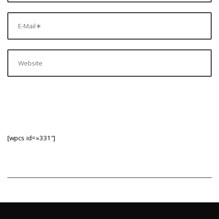
[wpcs id=»331″]