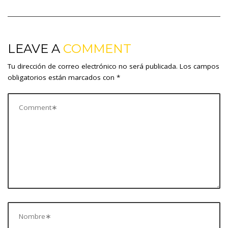
o
n
g
p
ti
s
k
er
p
r
t
n
LEAVE A
COMMENT
a
Tu dirección de correo electrónico no será publicada.
Los campos
v
obligatorios están marcados con
*
i
g
a
t
i
o
n