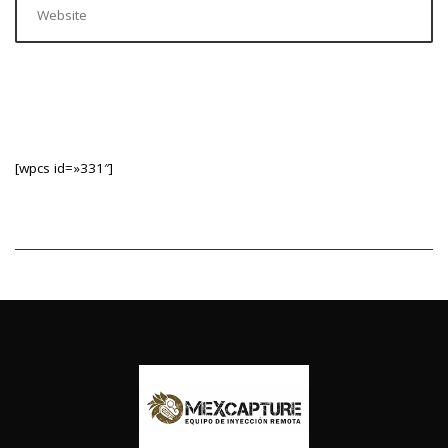
[wpcs id=»331″]