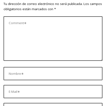
a
Tu dirección de correo electrónico no será publicada.
Los campos
v
obligatorios están marcados con
*
i
g
a
t
i
o
n