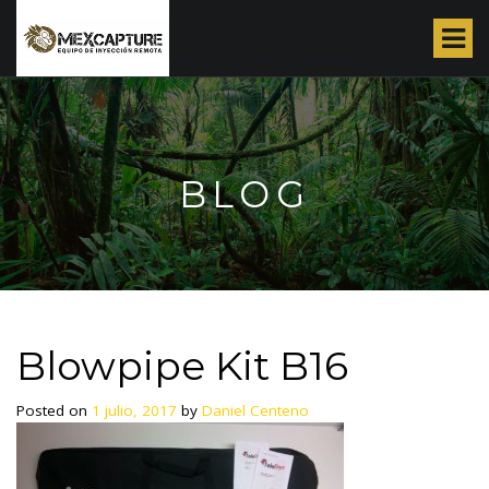
S
k
i
p
t
o
c
o
BLOG
n
t
e
n
t
Blowpipe Kit B16
Posted on
1 julio, 2017
by
Daniel Centeno