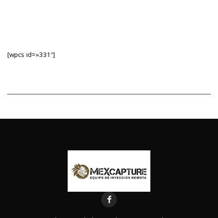
[wpcs id=»331″]